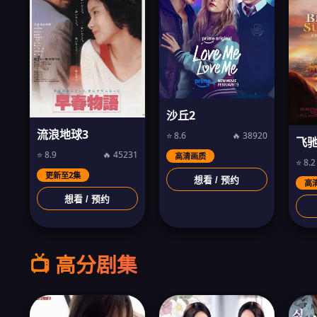
沙丘2
流浪地球3
⭐ 8.6
🔥 38920
飞驰
⭐ 8.9
🔥 45231
高清画质
⭐ 8.2
更新至2集
想看 / 预约
高
想看 / 预约
📺 高分剧集