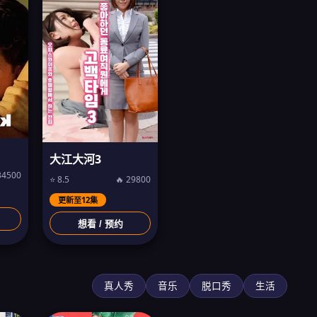
大江大河3
34500
⭐ 8.5
🔥 29800
更新至12集
想看 / 预约
真人秀
音乐
脱口秀
生活