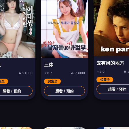
去有风的地方
飙
三体
⭐ 8.6
🔥 
🔥 91000
⭐ 8.7
🔥 73000
40集全
集全
30集全
想看 / 预约
想看 / 预约
想看 / 预约