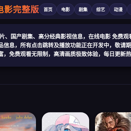
电影完整版
首页
电影
剧集
综艺
动漫
大片、国产剧集、高分经典影视信息，
在线电影
免费观
品信息，所有点击跳转及播放功能正在开发中，敬请期
富，
免费观看
无限制，
高清画质
极致体验，
每日更新