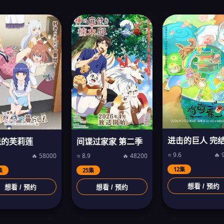
进击的巨人 完
送的芙莉莲
间谍过家家 第二季
⭐ 9.6
🔥 
🔥 58000
⭐ 8.9
🔥 48200
12集
集
25集
想看 / 预约
想看 / 预约
想看 / 预约