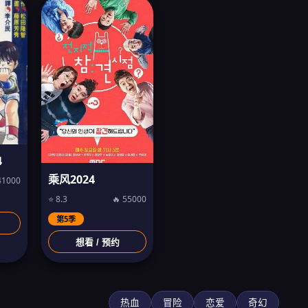
4
乘风2024
41000
⭐ 8.3
🔥 55000
第5季
想看 / 预约
热血
冒险
恋爱
奇幻