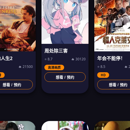
周处除三害
年会不能停！
人生2
⭐ 8.7
🔥 30120
⭐ 8.5
🔥 
🔥 21500
高清画质
HD
清
想看 / 预约
想看 / 预约
想看 / 预约