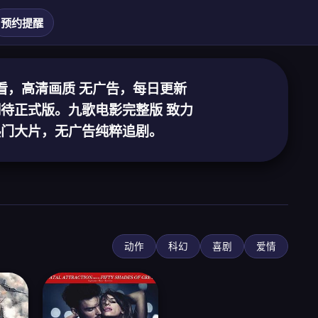
预约提醒
看
，
高清画质
无广告
，
每日更新
待正式版。九歌电影完整版 致力
热门大片，
无广告
纯粹追剧。
动作
科幻
喜剧
爱情