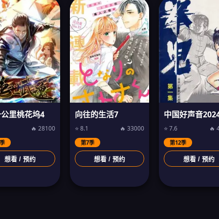
公里桃花坞4
向往的生活7
中国好声音202
🔥 28100
⭐ 8.1
🔥 33000
⭐ 7.6
🔥 
4季
第7季
第12季
想看 / 预约
想看 / 预约
想看 / 预约