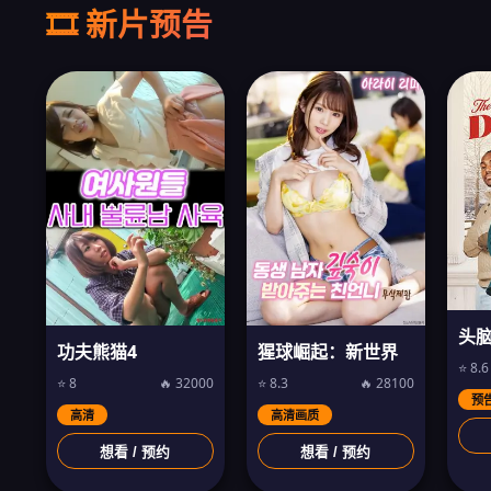
🎞️ 新片预告
头脑
功夫熊猫4
猩球崛起：新世界
⭐ 8.6
⭐ 8
🔥 32000
⭐ 8.3
🔥 28100
预
高清
高清画质
想看 / 预约
想看 / 预约